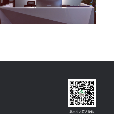
北京树人官方微信